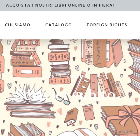
ACQUISTA I NOSTRI LIBRI ONLINE O IN FIERA!
CHI SIAMO
CATALOGO
FOREIGN RIGHTS
Home
Contatti
Scrivici subito