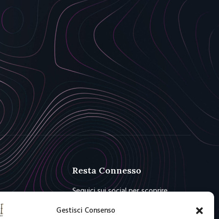
Resta Connesso
Seguici sui social per scoprire
novità e offerte
Gestisci Consenso