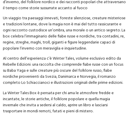
d’inverno, del folklore nordico e dei racconti popolari che attraversano
il tempo come storie sussurrate accanto al fuoco
Un viaggio tra paesaggi innevati, foreste silenziose, creature misteriose
e tradizioni lontane, dove la magia non è mai del tutto rassicurante e
ogni racconto custodisce un’ombra, una morale o un antico segreto. La
box celebra l’immaginario delle fiabe russe e nordiche, tra contadini, re,
regine, streghe, maghi, troll, giganti e figure leggendarie capaci di
popolare l’inverno con meraviglia e inquietudine.
Al centro dell’esperienza c’è Winter Tales, volume esclusivo edito da
Rebelle Edizioni: una raccolta che comprende fiabe russe con un focus
su Baba Yaga e sulle creature più oscure del folklore russo, fiabe
nordiche provenienti da Svezia, Danimarca e Norvegia, il romanzo
completo Lo Schiaccianoci e illustrazioni originali delle prime edizioni.
La Winter Tales Box è pensata per chi ama le atmosfere fredde e
incantate, le storie antiche, il folklore popolare e quella magia
invernale che invita a sedersi al caldo, aprire un libro e lasciarsi
trasportare in mondi remoti, fatati e pieni di mistero.