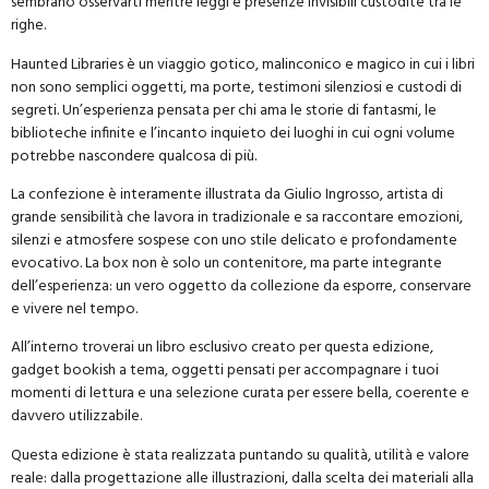
sembrano osservarti mentre leggi e presenze invisibili custodite tra le
righe.
Haunted Libraries è un viaggio gotico, malinconico e magico in cui i libri
non sono semplici oggetti, ma porte, testimoni silenziosi e custodi di
segreti. Un’esperienza pensata per chi ama le storie di fantasmi, le
biblioteche infinite e l’incanto inquieto dei luoghi in cui ogni volume
potrebbe nascondere qualcosa di più.
La confezione è interamente illustrata da Giulio Ingrosso, artista di
grande sensibilità che lavora in tradizionale e sa raccontare emozioni,
silenzi e atmosfere sospese con uno stile delicato e profondamente
evocativo. La box non è solo un contenitore, ma parte integrante
dell’esperienza: un vero oggetto da collezione da esporre, conservare
e vivere nel tempo.
All’interno troverai un libro esclusivo creato per questa edizione,
gadget bookish a tema, oggetti pensati per accompagnare i tuoi
momenti di lettura e una selezione curata per essere bella, coerente e
davvero utilizzabile.
Questa edizione è stata realizzata puntando su qualità, utilità e valore
reale: dalla progettazione alle illustrazioni, dalla scelta dei materiali alla