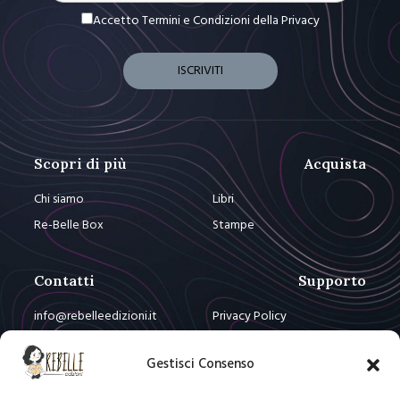
Accetto Termini e Condizioni
della Privacy
Scopri di più
Acquista
Chi siamo
Libri
Re-Belle Box
Stampe
Contatti
Supporto
info@rebelleedizioni.it
Privacy Policy
info@re-bellebox.com
Cookie Policy
Gestisci Consenso
Resta Connesso