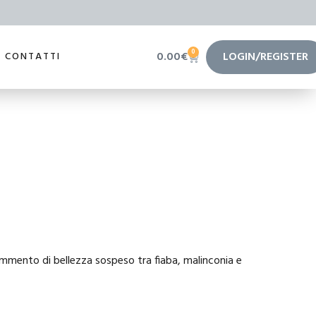
0
0.00
€
LOGIN/REGISTER
CONTATTI
mmento di bellezza sospeso tra fiaba, malinconia e