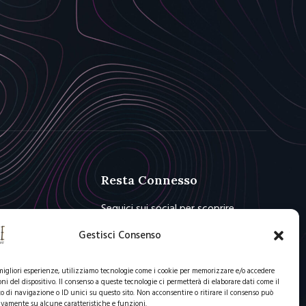
Resta Connesso
Seguici sui social per scoprire
novità e offerte
Gestisci Consenso
 migliori esperienze, utilizziamo tecnologie come i cookie per memorizzare e/o accedere
oni del dispositivo. Il consenso a queste tecnologie ci permetterà di elaborare dati come il
di navigazione o ID unici su questo sito. Non acconsentire o ritirare il consenso può
ivamente su alcune caratteristiche e funzioni.