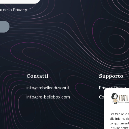
ni
della Privacy
Contatti
Supporto
info@rebelleedizioni.it
Privacy Policy
info@re-bellebox.com
Cookie Policy
Per fornire le
alle informazi
comportamento 
influire negat