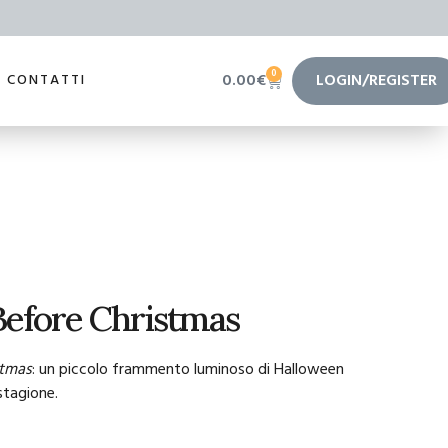
0
0.00
€
LOGIN/REGISTER
CONTATTI
efore Christmas
stmas
: un piccolo frammento luminoso di Halloween
stagione.