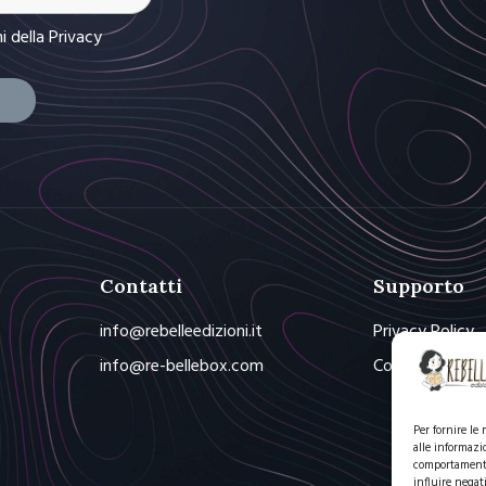
ni
della Privacy
Contatti
Supporto
info@rebelleedizioni.it
Privacy Policy
info@re-bellebox.com
Cookie Policy
Per fornire le
alle informazi
comportamento 
influire negat