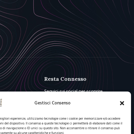
Resta Connesso
Seguici sui social per scoprire
novità e offerte
Gestisci Consenso
 migliori esperienze, utilizziamo tecnologie come i cookie per memorizzare e/o accedere
oni del dispositivo. Il consenso a queste tecnologie ci permetterà di elaborare dati come il
di navigazione o ID unici su questo sito. Non acconsentire o ritirare il consenso può
ivamente su alcune caratteristiche e funzioni.