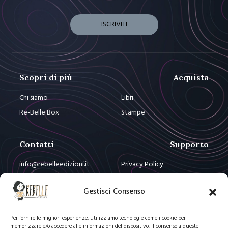
Scopri di più
Acquista
Chi siamo
Libri
Re-Belle Box
Stampe
Contatti
Supporto
info@rebelleedizioni.it
Privacy Policy
info@re-bellebox.com
Cookie Policy
Gestisci Consenso
Resta Connesso
Per fornire le migliori esperienze, utilizziamo tecnologie come i cookie per
memorizzare e/o accedere alle informazioni del dispositivo. Il consenso a queste