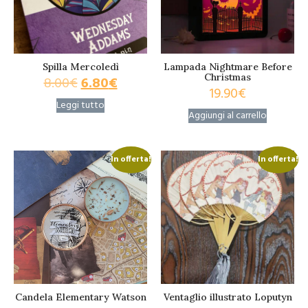
Spilla Mercoledì
Lampada Nightmare Before
Christmas
8.00
€
6.80
€
19.90
€
Leggi tutto
Aggiungi al carrello
In offerta!
In offerta!
Candela Elementary Watson
Ventaglio illustrato Loputyn